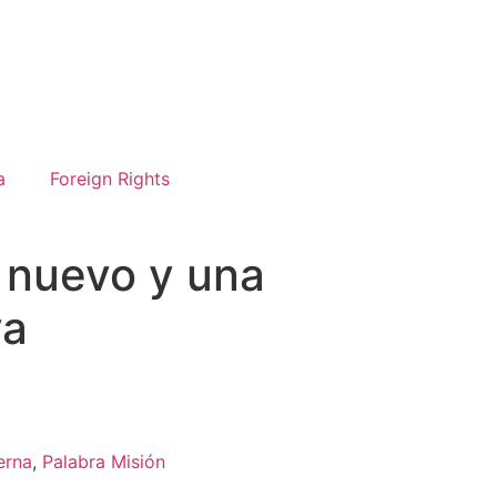
a
Foreign Rights
o nuevo y una
va
erna
,
Palabra Misión