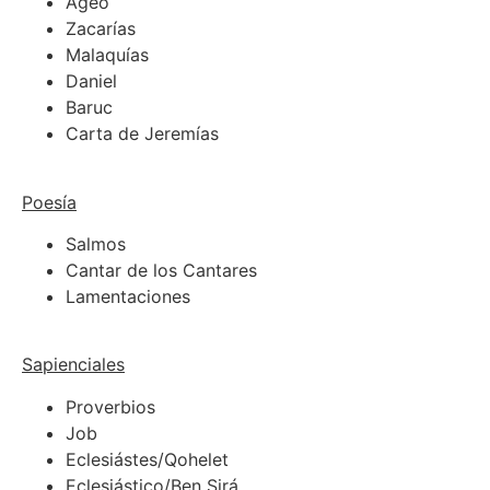
Ageo
Zacarías
Malaquías
Daniel
Baruc
Carta de Jeremías
Poesía
Salmos
Cantar de los Cantares
Lamentaciones
Sapienciales
Proverbios
Job
Eclesiástes/Qohelet
Eclesiástico/Ben Sirá